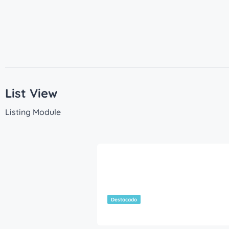
List View
Listing Module
45,00
€
/Mes
Destacado