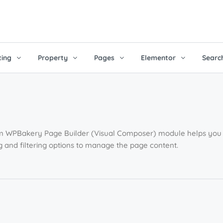
ting
Property
Pages
Elementor
Searc
VIEW
CARD VIEW
 Right Sidebar
Card Right Sidebar
LAX
VIDEO
tom WPBakery Page Builder (Visual Composer) module helps you t
 Left Sidebar
Card Left Sidebar
ng and filtering options to manage the page content.
llax Standard
Video Standard
 Full Width
Card Full Width
llax Fullscreen
Video Fullscreen