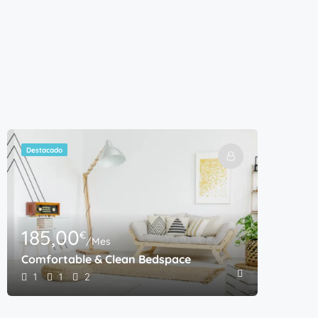
79
Beat
1
Destacado
Dest
185,00
€
/Mes
Comfortable & Clean Bedspace
1
1
2