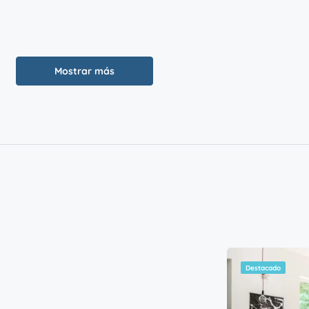
Mostrar más
9,00
€
/Mes
er Lake View Family Home
2
6
acado
Destacado