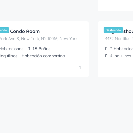
,00
350,00
€
€
/Mes
tiful Condo Room
acado
City Penthou
Destacado
Park Ave S, New York, NY 10016, New York
4432 Nautilus 
Habitaciones
1.5
Baños
2
Habitacio
Inquilinos
Habitación compartida
4
Inquilinos