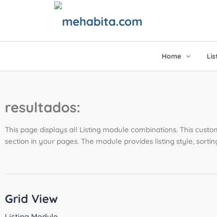
Home
Lis
LIST VIEW
GRID 
resultados:
List Right Sidebar
Grid
MAP HEADER
PARAL
This page displays all Listing module combinations. This cus
List Left Sidebar
Grid
section in your pages. The module provides listing style, sorti
Map Standard
Para
List Full Width
Grid
Map Fullscreen
Para
Grid View
Listing Module