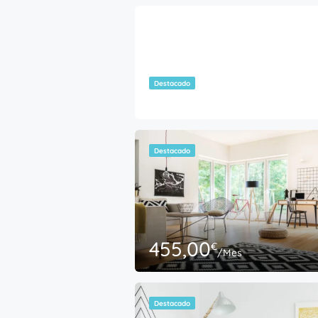
299,00
€
/Mes
Destacado
Destacado
455,00
€
/Mes
Destacado