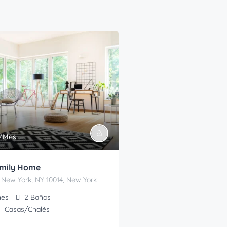
/Mes
amily Home
 New York, NY 10014, New York
nes
2
Baños
Casas/Chalés