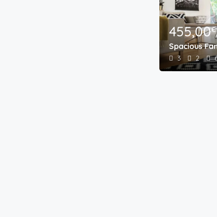
455,00
€
,00
350,00
Spacious Fa
€
€
/Mes
3
2
iful Condo Room
City Penthous
1.5
2
2
2
acado
Destacado