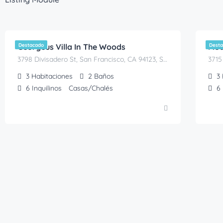
45,00
29
€
/Mes
Georgeus Villa In The Woods
Destacado
Mod
Dest
3798 Divisadero St, San Francisco, CA 94123, San Francisco
3
Habitaciones
2
Baños
3
6
Inquilinos
Casas/Chalés
6