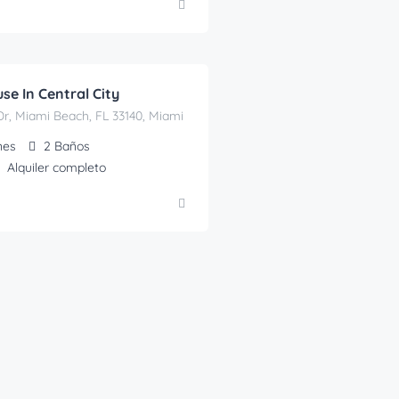
/Mes
se In Central City
Dr, Miami Beach, FL 33140, Miami
nes
2
Baños
Alquiler completo