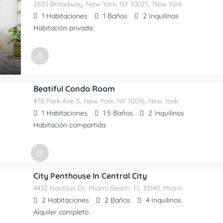
2633 Broadway, New York, NY 10025, New York
1
Habitaciones
1
Baños
2
Inquilinos
Habitación privada
Anunciado Por
Galitripsapartaments@gmail.com
Beatiful Condo Room
470 Park Ave S, New York, NY 10016, New York
1
Habitaciones
1.5
Baños
2
Inquilinos
Habitación compartida
Anunciado Por
City Penthouse In Central City
Galitripsapartaments@gmail.com
4432 Nautilus Dr, Miami Beach, FL 33140, Miami
2
Habitaciones
2
Baños
4
Inquilinos
Alquiler completo