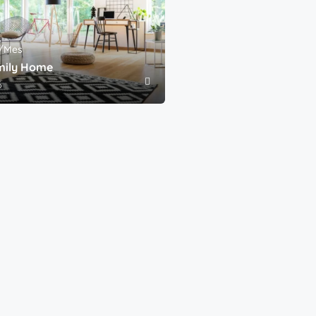
/Mes
mily Home
/Mes
6
e In Central City
4