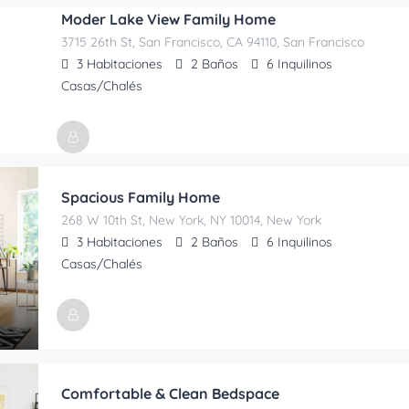
Anunciado Por
Moder Lake View Family Home
Galitripsapartaments@gmail.com
3715 26th St, San Francisco, CA 94110, San Francisco
3
Habitaciones
2
Baños
6
Inquilinos
Casas/Chalés
Anunciado Por
Galitripsapartaments@gmail.com
Spacious Family Home
268 W 10th St, New York, NY 10014, New York
3
Habitaciones
2
Baños
6
Inquilinos
Casas/Chalés
Anunciado Por
Galitripsapartaments@gmail.com
Comfortable & Clean Bedspace