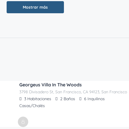
Mostrar más
Georgeus Villa In The Woods
3798 Divisadero St, San Francisco, CA 94123, San Francisco
3
Habitaciones
2
Baños
6
Inquilinos
Casas/Chalés