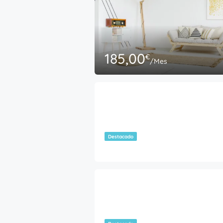
185,00
€
/Mes
79,00
€
/Mes
Destacado
350,00
€
/Mes