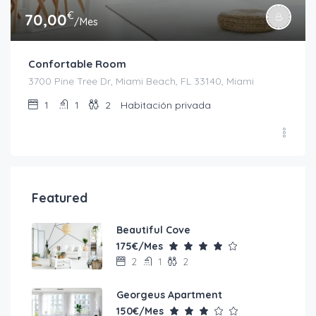
€
70,00
/Mes
Confortable Room
3700 Pine Tree Dr, Miami Beach, FL 33140, Miami
1
1
2
Habitación privada
Featured
Beautiful Cove
175€/Mes
2
1
2
Georgeus Apartment
150€/Mes