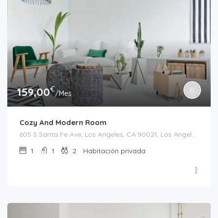
€
159,00
/Mes
Cozy And Modern Room
605 S Santa Fe Ave, Los Angeles, CA 90021, Los Angeles
1
1
2
Habitación privada