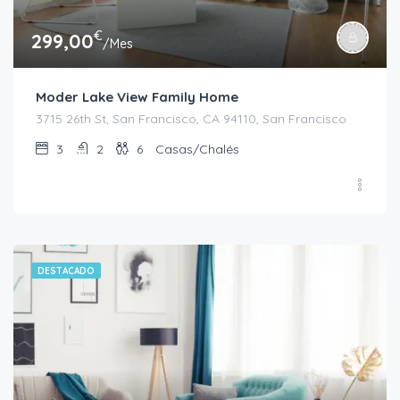
€
299,00
/Mes
Moder Lake View Family Home
3715 26th St, San Francisco, CA 94110, San Francisco
3
2
6
Casas/Chalés
DESTACADO