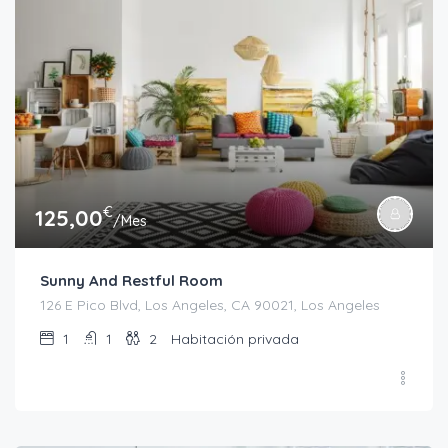
€
125,00
/Mes
Sunny And Restful Room
126 E Pico Blvd, Los Angeles, CA 90021, Los Angeles
1
1
2
Habitación privada