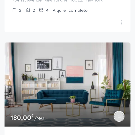
984 1st Avenue, New York, NY 10022, New York
2
2
4
Alquiler completo
€
180,00
/Mes