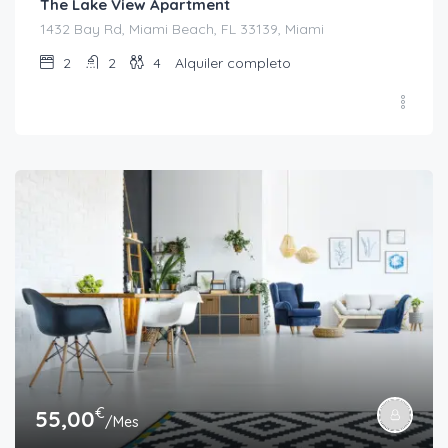
The Lake View Apartment
1432 Bay Rd, Miami Beach, FL 33139, Miami
2
2
4
Alquiler completo
€
55,00
/Mes