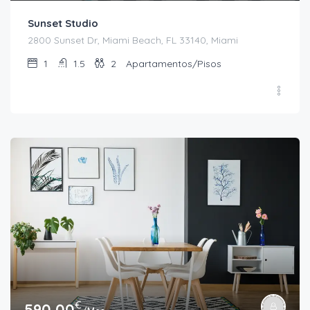
Sunset Studio
2800 Sunset Dr, Miami Beach, FL 33140, Miami
1
1.5
2
Apartamentos/Pisos
€
590,00