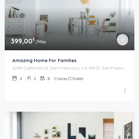
€
399,00
/Mes
Amazing Home For Families
6298 California St, San Francisco, CA 94121, San Francisco
4
2
8
Casas/Chalés