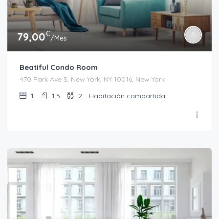
€
79,00
/Mes
Beatiful Condo Room
470 Park Ave S, New York, NY 10016, New York
1
1.5
2
Habitación compartida