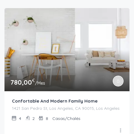
€
780,00
/Mes
Confortable And Modern Family Home
1421 San Pedro St, Los Angeles, CA 90015, Los Angeles
4
2
8
Casas/Chalés