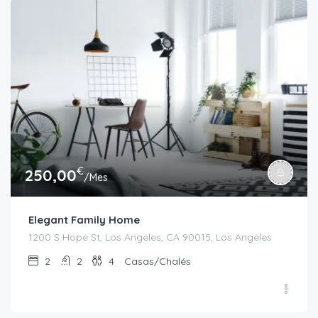
€
250,00
/Mes
Elegant Family Home
1200 S Hope St, Los Angeles, CA 90015, Los Angeles
2
2
4
Casas/Chalés