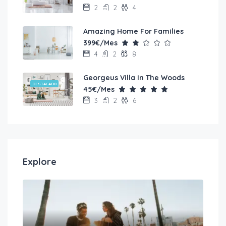
2
2
4
Amazing Home For Families
399€/Mes
4
2
8
Georgeus Villa In The Woods
DESTACADO
45€/Mes
3
2
6
Explore