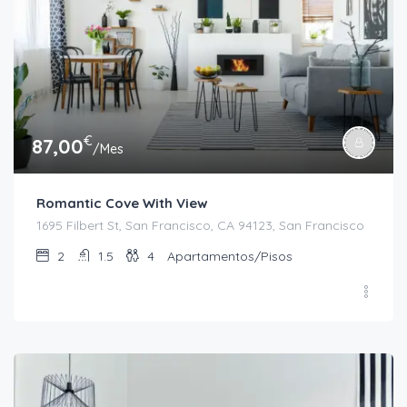
€
87,00
/Mes
Romantic Cove With View
1695 Filbert St, San Francisco, CA 94123, San Francisco
2
1.5
4
Apartamentos/Pisos