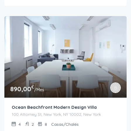
€
890,00
/Mes
Ocean Beachfront Modern Design Villa
100 Attorney St, New York, NY 10002, New York
4
2
8
Casas/Chalés